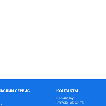
ЬСКИЙ СЕРВИС
КОНТАКТЫ
г. Кокшетау,
+7(705)105-32-75
ся