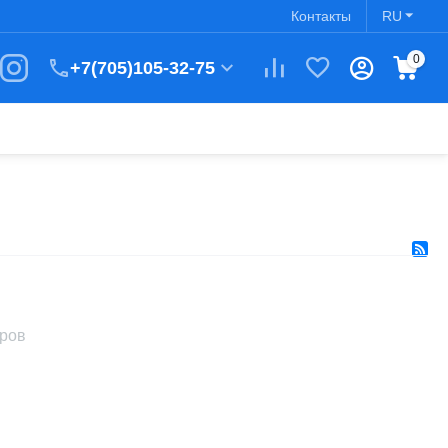
Контакты
RU
0
+7(705)105-32-75
аров