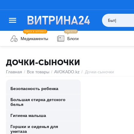
ПОИСК В АПТЕКАХ
НОВОСТИ
Медикаменты
Блоги
ДОЧКИ-СЫНОЧКИ
Главная
/
Все товары
/
AVOKADO.kz
/
Дочки-сыночки
Безопасность ребенка
Большая стирка детского
белья
Гигиена малыша
Горшки и сиденья для
унитаза