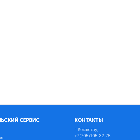
ЬСКИЙ СЕРВИС
КОНТАКТЫ
г. Кокшетау,
+7(705)105-32-75
ся