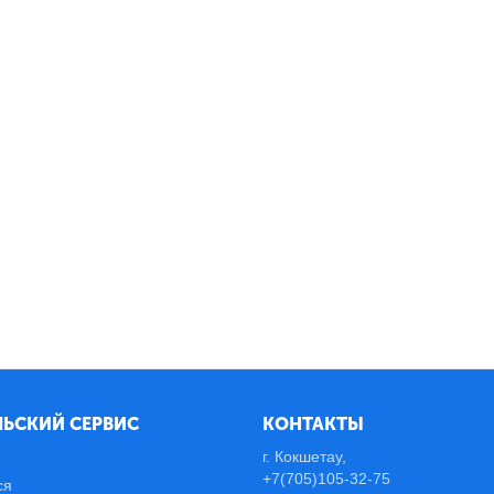
ЬСКИЙ СЕРВИС
КОНТАКТЫ
г. Кокшетау,
+7(705)105-32-75
ся