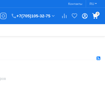
Контакты
RU
0
+7(705)105-32-75
аров