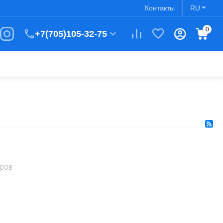
Контакты
RU
0
+7(705)105-32-75
аров