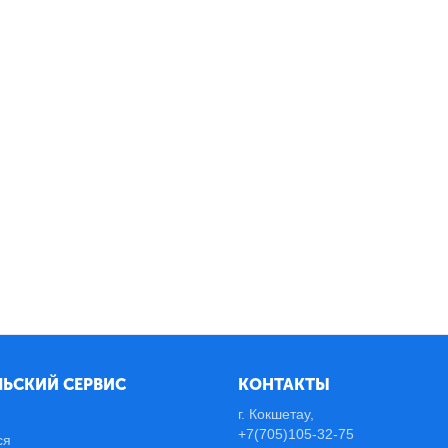
ЬСКИЙ СЕРВИС
КОНТАКТЫ
г. Кокшетау,
+7(705)105-32-75
ся