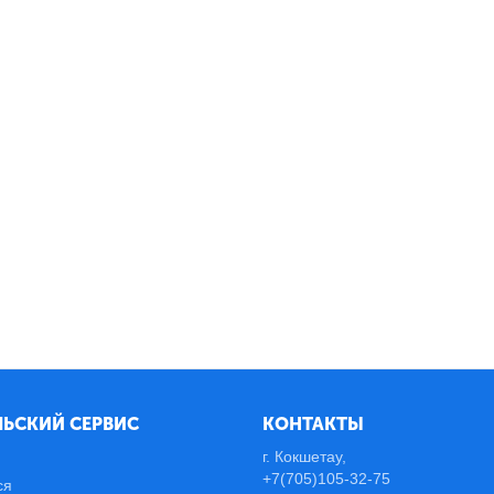
ЬСКИЙ СЕРВИС
КОНТАКТЫ
г. Кокшетау,
+7(705)105-32-75
ся