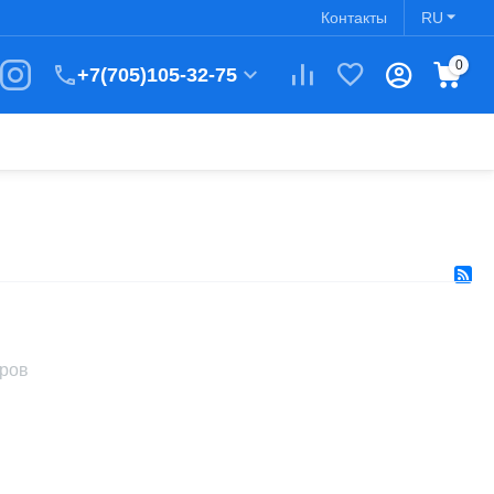
Контакты
RU
0
+7(705)105-32-75
аров