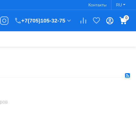
Контакты
RU
0
+7(705)105-32-75
аров