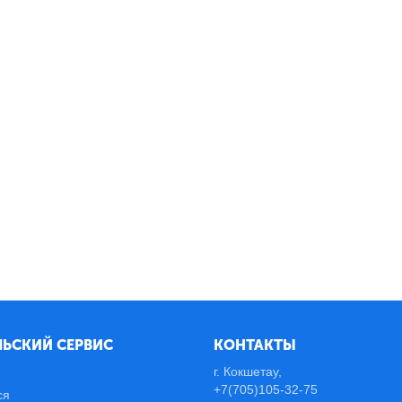
ЬСКИЙ СЕРВИС
КОНТАКТЫ
г. Кокшетау,
+7(705)105-32-75
ся