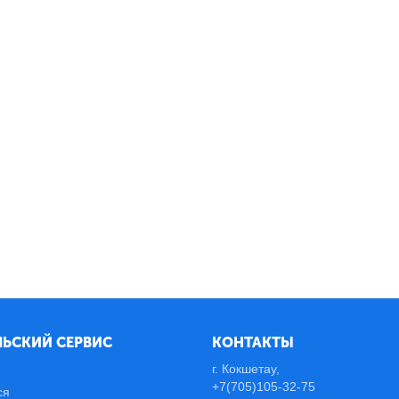
ЬСКИЙ СЕРВИС
КОНТАКТЫ
г. Кокшетау,
+7(705)105-32-75
ся