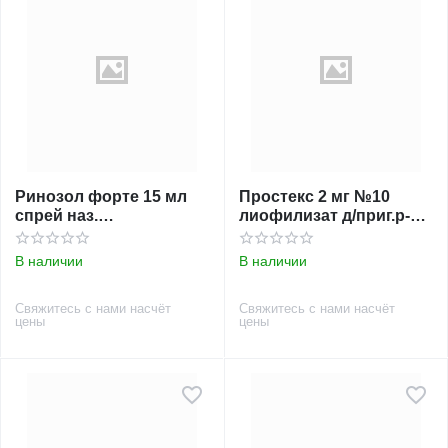
Ринозол форте 15 мл
Простекс 2 мг №10
спрей наз.
лиофилизат д/приг.р-ра
ФИКСИРОВАННАЯ
д/ин.в амп. Б/С
ЦЕНА
В наличии
В наличии
Свяжитесь с нами насчёт
Свяжитесь с нами насчёт
цены
цены