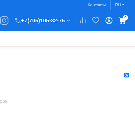
Контакты
RU
0
+7(705)105-32-75
аров