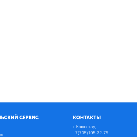
ЬСКИЙ СЕРВИС
КОНТАКТЫ
г. Кокшетау,
+7(705)105-32-75
ся