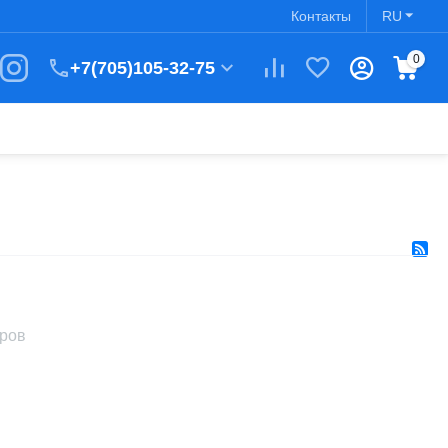
Контакты
RU
0
+7(705)105-32-75
аров