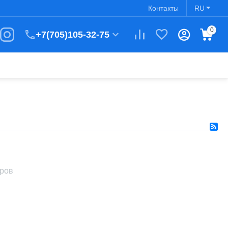
Контакты
RU
0
+7(705)105-32-75
аров