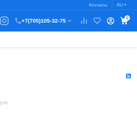
Контакты
RU
0
+7(705)105-32-75
аров