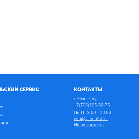
ЬСКИЙ СЕРВИС
КОНТАКТЫ
г. Кокшетау,
+7(705)105-32-75
ся
Пн-Пт 9.00 - 18.00
зь
info@vitrina24.kz
ения
Наши контакты