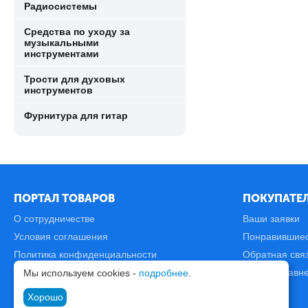
Радиосистемы
Средства по уходу за
музыкальными
инструментами
Трости для духовых
инструментов
Фурнитура для гитар
ПОРТАЛ ТОВАРОВ
ПОКУПАТЕЛ
О сотрудничестве
Ваши заявки
Условия соглашения
Понравившие
Политика конфиденциальности
Обратная свя
Карта сайта
Список сравн
Мы используем cookies -
подробнее
.
Хорошо