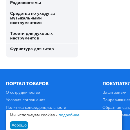
Радиосистемы
Средства по уходу за
музыкальными
инструментами
Трости для духовых
инструментов
Фурнитура для гитар
ПОРТАЛ ТОВАРОВ
ПОКУПАТЕЛ
О сотрудничестве
Ваши заявки
Условия соглашения
Понравившие
Политика конфиденциальности
Обратная свя
Мы используем cookies -
подробнее
.
Карта сайта
Список сравн
Хорошо