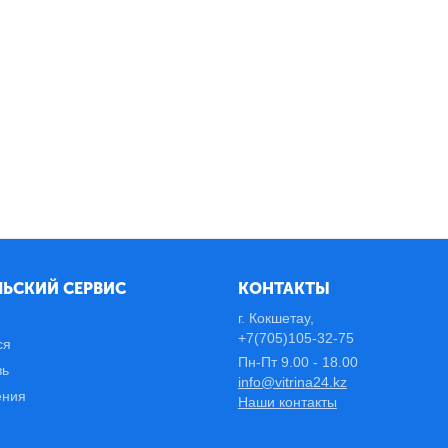
ЬСКИЙ СЕРВИС
КОНТАКТЫ
г. Кокшетау,
+7(705)105-32-75
ся
Пн-Пт 9.00 - 18.00
зь
info@vitrina24.kz
ения
Наши контакты