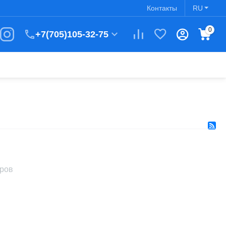
Контакты
RU
0
+7(705)105-32-75
аров