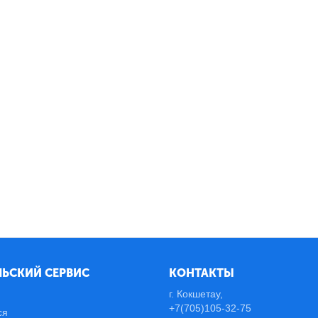
ЬСКИЙ СЕРВИС
КОНТАКТЫ
г. Кокшетау,
+7(705)105-32-75
ся