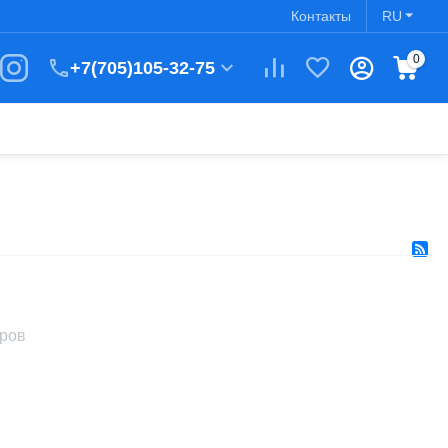
Контакты
RU
0
+7(705)105-32-75
аров