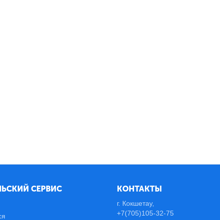
ЬСКИЙ СЕРВИС
КОНТАКТЫ
г. Кокшетау,
+7(705)105-32-75
ся