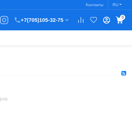
Контакты
RU
0
+7(705)105-32-75
аров