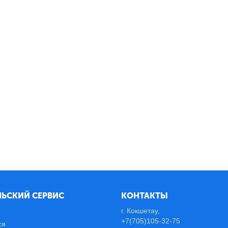
ЬСКИЙ СЕРВИС
КОНТАКТЫ
г. Кокшетау,
+7(705)105-32-75
ся