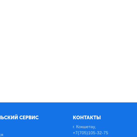
ЬСКИЙ СЕРВИС
КОНТАКТЫ
г. Кокшетау,
+7(705)105-32-75
ся