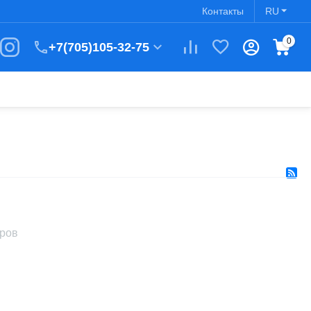
Контакты
RU
0
+7(705)105-32-75
аров