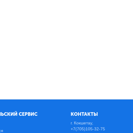
ЬСКИЙ СЕРВИС
КОНТАКТЫ
г. Кокшетау,
+7(705)105-32-75
ся