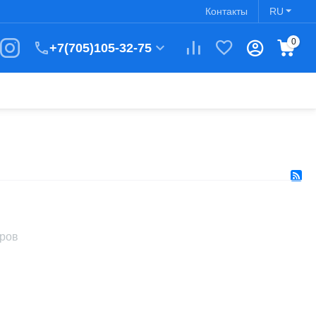
Контакты
RU
0
+7(705)105-32-75
аров