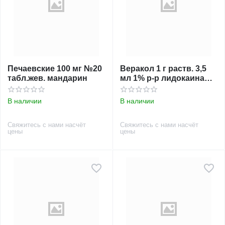
Печаевские 100 мг №20
Веракол 1 г раств. 3,5
табл.жев. мандарин
мл 1% р-р лидокаина
№1 пор. д/р-ра д/ин.
флак.
В наличии
В наличии
Свяжитесь с нами насчёт
Свяжитесь с нами насчёт
цены
цены