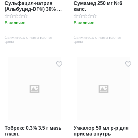
Сульфацил-натрия
Сумамед 250 мг №6
(Альбуцид-DF®) 30% 10
капс.
мл капли глазн.
В наличии
В наличии
Свяжитесь с нами насчёт
Свяжитесь с нами насчёт
цены
цены
Тобрекс 0,3% 3,5 г мазь
Умкалор 50 мл р-р для
глазн.
приема внутрь