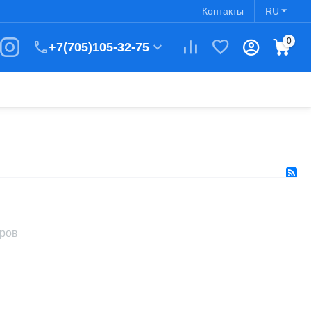
Контакты
RU
0
+7(705)105-32-75
аров