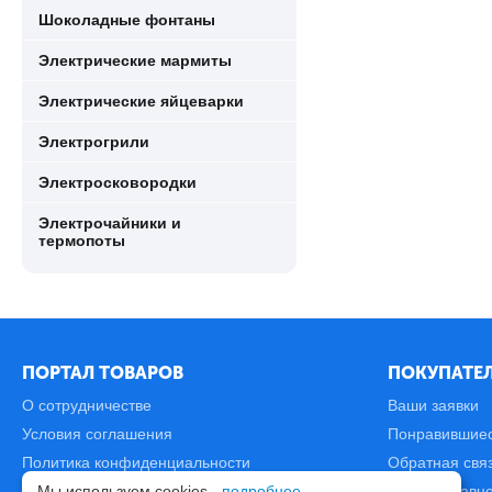
Шоколадные фонтаны
Электрические мармиты
Электрические яйцеварки
Электрогрили
Электросковородки
Электрочайники и
термопоты
ПОРТАЛ ТОВАРОВ
ПОКУПАТЕЛ
О сотрудничестве
Ваши заявки
Условия соглашения
Понравившие
Политика конфиденциальности
Обратная свя
Мы используем cookies -
подробнее
.
Карта сайта
Список сравн