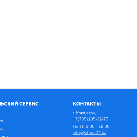
ЬСКИЙ СЕРВИС
КОНТАКТЫ
г. Кокшетау,
+7(705)105-32-75
ся
Пн-Пт 9.00 - 18.00
зь
info@vitrina24.kz
ения