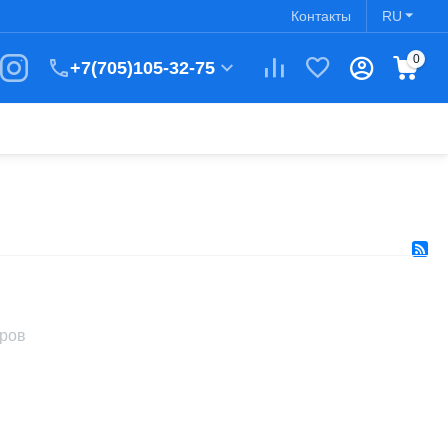
Контакты
RU
0
+7(705)105-32-75
аров