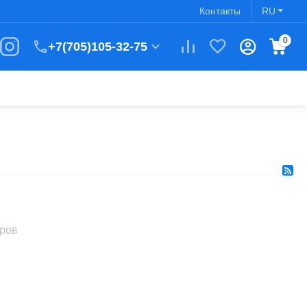
Контакты
RU
0
+7(705)105-32-75
аров