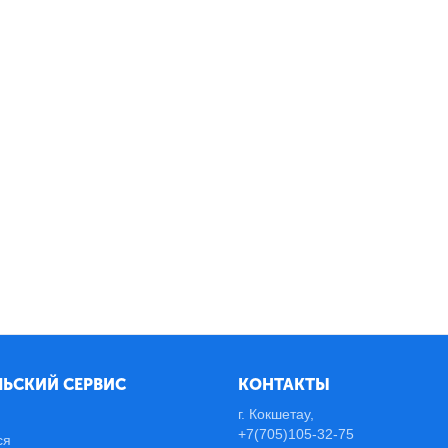
ЬСКИЙ СЕРВИС
КОНТАКТЫ
г. Кокшетау,
+7(705)105-32-75
ся