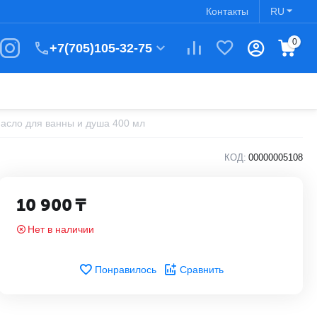
Контакты
RU
0
+7(705)105-32-75
масло для ванны и душа 400 мл
КОД:
00000005108
10 900
₸
Нет в наличии
Понравилось
Сравнить