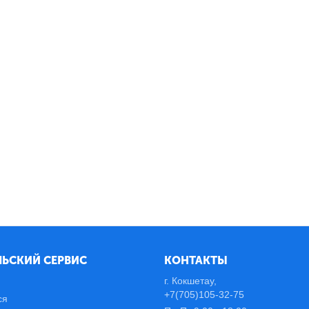
ЬСКИЙ СЕРВИС
КОНТАКТЫ
г. Кокшетау,
+7(705)105-32-75
ся