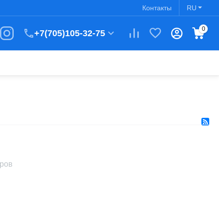
Контакты
RU
0
+7(705)105-32-75
аров