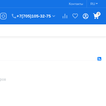
Контакты
RU
0
+7(705)105-32-75
аров