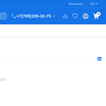
Контакты
RU
0
+7(705)105-32-75
аров