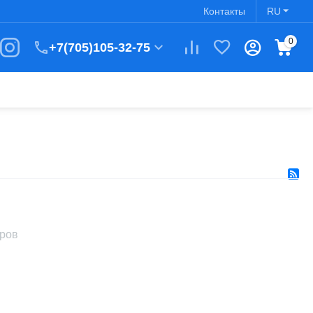
Контакты
RU
0
+7(705)105-32-75
аров