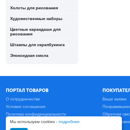
Холсты для рисования
Художественные наборы
Цветные карандаши для
рисования
Штампы для скрапбукинга
Эпоксидная смола
ПОРТАЛ ТОВАРОВ
ПОКУПАТЕЛ
О сотрудничестве
Ваши заявки
Условия соглашения
Понравившие
Политика конфиденциальности
Обратная свя
Мы используем cookies -
подробнее
.
Карта сайта
Список сравн