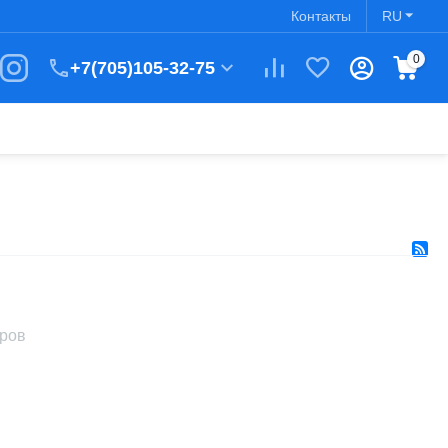
Контакты
RU
0
+7(705)105-32-75
аров