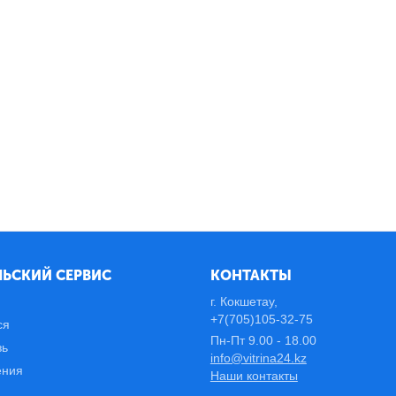
ЬСКИЙ СЕРВИС
КОНТАКТЫ
г. Кокшетау,
+7(705)105-32-75
ся
Пн-Пт 9.00 - 18.00
зь
info@vitrina24.kz
ения
Наши контакты