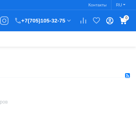
Контакты
RU
0
+7(705)105-32-75
аров