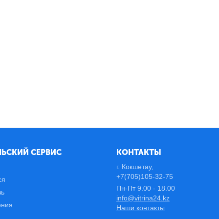
ЬСКИЙ СЕРВИС
КОНТАКТЫ
г. Кокшетау,
+7(705)105-32-75
ся
Пн-Пт 9.00 - 18.00
зь
info@vitrina24.kz
ения
Наши контакты