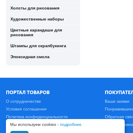
Холсты для рисования
Художественные наборы
Цветные карандаши для
рисования
Штампы для скрапбукинга
Эпоксидная смола
ПОРТАЛ ТОВАРОВ
ПОКУПАТЕЛ
О сотрудничестве
Ваши заявки
Условия соглашения
Понравившие
Политика конфиденциальности
Обратная свя
Мы используем cookies -
подробнее
.
Карта сайта
Список сравн