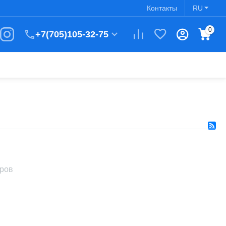
Контакты
RU
0
+7(705)105-32-75
аров