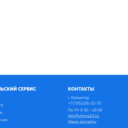
ЬСКИЙ СЕРВИС
КОНТАКТЫ
г. Кокшетау,
+7(705)105-32-75
ся
Пн-Пт 9.00 - 18.00
зь
info@vitrina24.kz
ения
Наши контакты