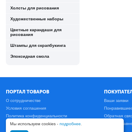
Холсты для рисования
Художественные наборы
Цветные карандаши для
рисования
Штампы для скрапбукинга
Эпоксидная смола
ПОРТАЛ ТОВАРОВ
ПОКУПАТЕЛ
О сотрудничестве
Ваши заявки
Условия соглашения
Понравившие
Политика конфиденциальности
Обратная свя
Карта сайта
Список сравн
Мы используем cookies -
подробнее
.