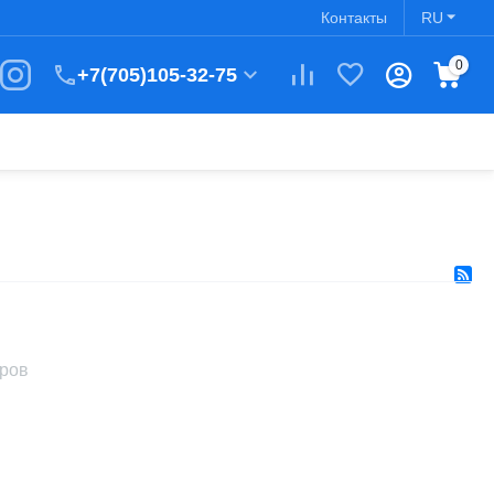
Контакты
RU
0
+7(705)105-32-75
аров