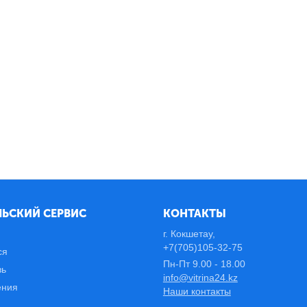
ЬСКИЙ СЕРВИС
КОНТАКТЫ
г. Кокшетау,
+7(705)105-32-75
ся
Пн-Пт 9.00 - 18.00
зь
info@vitrina24.kz
ения
Наши контакты