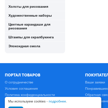
Холсты для рисования
Художественные наборы
Цветные карандаши для
рисования
Штампы для скрапбукинга
Эпоксидная смола
ПОРТАЛ ТОВАРОВ
ПОКУПАТЕЛ
О сотрудничестве
Ваши заявки
Условия соглашения
Понравившие
Политика конфиденциальности
Обратная свя
Карта сайта
Список сравн
Мы используем cookies -
подробнее
.