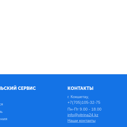
ЬСКИЙ СЕРВИС
КОНТАКТЫ
г. Кокшетау,
+7(705)105-32-75
ся
Пн-Пт 9.00 - 18.00
зь
info@vitrina24.kz
ения
Наши контакты