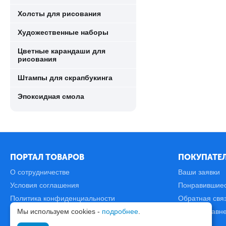
Холсты для рисования
Художественные наборы
Цветные карандаши для
рисования
Штампы для скрапбукинга
Эпоксидная смола
ПОРТАЛ ТОВАРОВ
ПОКУПАТЕЛ
О сотрудничестве
Ваши заявки
Условия соглашения
Понравившие
Политика конфиденциальности
Обратная свя
Мы используем cookies -
подробнее
.
Карта сайта
Список сравн