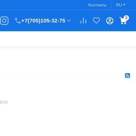
Контакты
RU
0
+7(705)105-32-75
аров