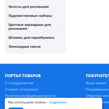
Холсты для рисования
Художественные наборы
Цветные карандаши для
рисования
Штампы для скрапбукинга
Эпоксидная смола
ПОРТАЛ ТОВАРОВ
ПОКУПАТЕЛ
О сотрудничестве
Ваши заявки
Условия соглашения
Понравившие
Политика конфиденциальности
Обратная свя
Карта сайта
Список сравн
Мы используем cookies -
подробнее
.