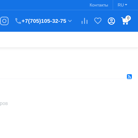
Контакты
RU
0
+7(705)105-32-75
аров