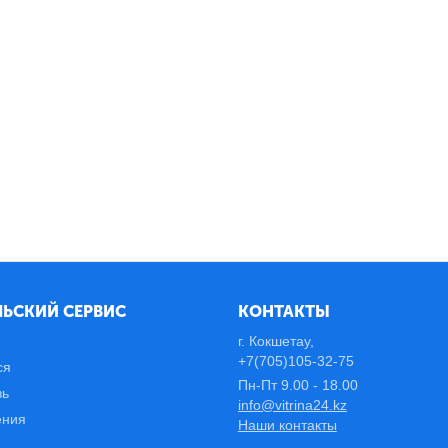
ЬСКИЙ СЕРВИС
КОНТАКТЫ
г. Кокшетау,
+7(705)105-32-75
ся
Пн-Пт 9.00 - 18.00
зь
info@vitrina24.kz
ения
Наши контакты